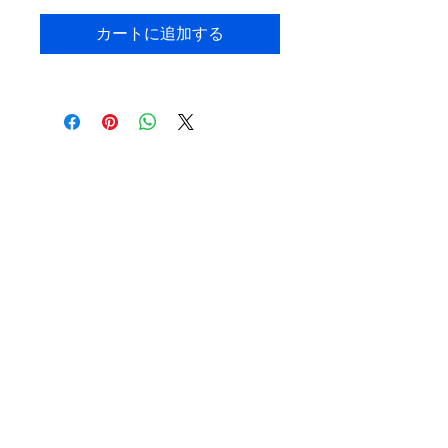
カートに追加する
有限会社 大谷蒲鉾店
店名
有限会社 大谷蒲鉾店
（ゆうげんがいしゃ おおたにかまぼこてん）
住所
〒093-0001 北海道網走市南１条東１丁目
営業時間
８：00 ～ 17：00
定休日
日曜日